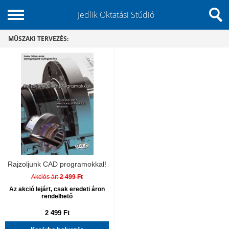
Jedlik Oktatási Stúdió
MŰSZAKI TERVEZÉS:
Rajzoljunk CAD programokkal!
Akciós ár:
2 499 Ft
Az akció lejárt, csak eredeti áron
rendelhető
2 499 Ft