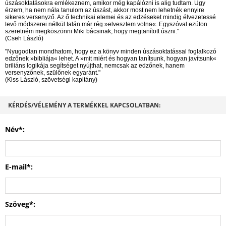
úszásoktatásokra emlékeznem, amikor még kapálózni is alig tudtam. Úgy
érzem, ha nem nála tanulom az úszást, akkor most nem lehetnék ennyire
sikeres versenyző. Az ő technikai elemei és az edzéseket mindig élvezetessé
tevő módszerei nélkül talán már rég »elvesztem volna«. Egyszóval ezúton
szeretném megköszönni Miki bácsinak, hogy megtanított úszni."
(Cseh László)
"Nyugodtan mondhatom, hogy ez a könyv minden úszásoktatással foglalkozó
edzőnek »bibliája« lehet. A »mit miért és hogyan tanítsunk, hogyan javítsunk«
briliáns logikája segítséget nyújthat, nemcsak az edzőnek, hanem
versenyzőnek, szülőnek egyaránt."
(Kiss László, szövetségi kapitány)
KÉRDÉS/VÉLEMÉNY A TERMÉKKEL KAPCSOLATBAN:
Név*:
E-mail*:
Szöveg*: