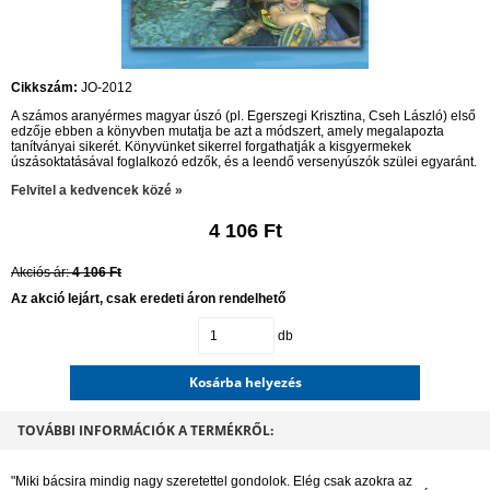
Cikkszám:
JO-2012
A számos aranyérmes magyar úszó (pl. Egerszegi Krisztina, Cseh László) első
edzője ebben a könyvben mutatja be azt a módszert, amely megalapozta
tanítványai sikerét. Könyvünket sikerrel forgathatják a kisgyermekek
úszásoktatásával foglalkozó edzők, és a leendő versenyúszók szülei egyaránt.
Felvitel a kedvencek közé »
4 106 Ft
Akciós ár:
4 106 Ft
Az akció lejárt, csak eredeti áron rendelhető
db
Kosárba helyezés
TOVÁBBI INFORMÁCIÓK A TERMÉKRŐL:
"Miki bácsira mindig nagy szeretettel gondolok. Elég csak azokra az